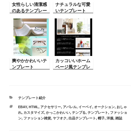
女性らしい清潔感
ナチュラルな可愛
のあるテンプレー
いテンプレート
ト紹介
爽やかかわいいテ
カッコいいホーム
ンプレート
ページ風テンプレ
ート
カ
テンプレート紹介
テ
タ
EBAY
,
HTML
,
アクセサリー
,
アパレル
,
イーベイ
,
オークション
,
おしゃ
ゴ
グ
れ
,
カスタマイズ
,
かっこかわいい
,
テンプる
,
テンプレート
,
ファッショ
リ
ン
,
ファッション雑貨
,
ヤフオク
,
出品テンプレート
,
帽子
,
洋服
,
雑誌
ー