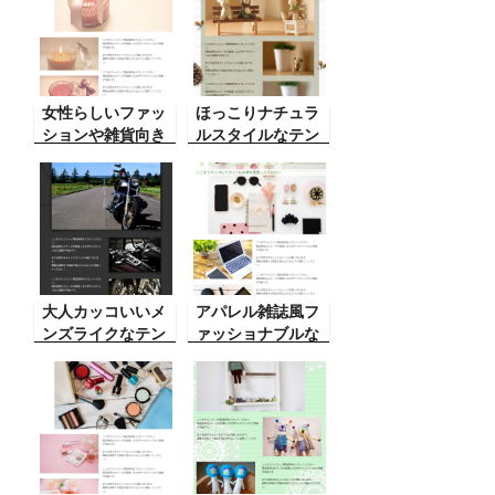
t
有
l
e
す
e
r
る
+
で
に
で
共
は
共
有
ク
有
(
リ
(
新
ッ
新
し
ク
し
女性らしいファッ
ほっこりナチュラ
い
し
い
ションや雑貨向き
ルスタイルなテン
ウ
て
ウ
ィ
く
ィ
のテンプレート
プレート
ン
だ
ン
ド
さ
ド
ウ
い
ウ
で
(
で
開
新
開
き
し
き
ま
い
ま
す
ウ
す
)
ィ
)
ン
ド
ウ
大人カッコいいメ
アパレル雑誌風フ
で
ンズライクなテン
ァッショナブルな
開
き
プレート
テンプレート
ま
す
)