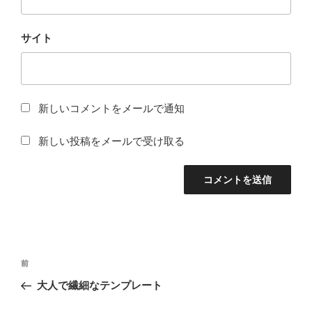
サイト
新しいコメントをメールで通知
新しい投稿をメールで受け取る
投
過
前
稿
去
大人で繊細なテンプレート
ナ
の