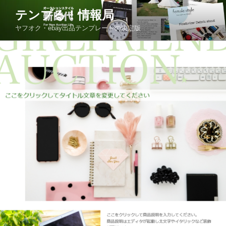
コ
テンプる！情報局
ン
ヤフオク・ebay出品テンプレートの決定版
テ
ン
ツ
へ
ス
キ
ッ
プ