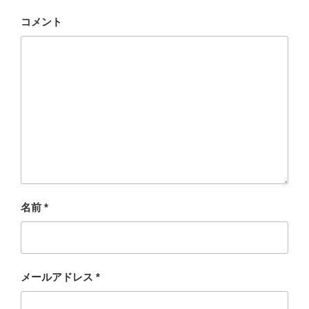
コメント
名前
*
メールアドレス
*