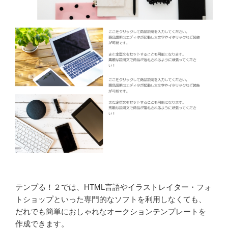
テンプる！２では、HTML言語やイラストレイター・フォ
トショップといった専門的なソフトを利用しなくても、
だれでも簡単におしゃれなオークションテンプレートを
作成できます。