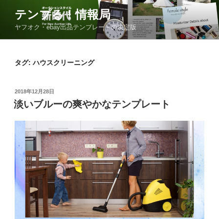
コ
テンプる！情報局
ン
ヤフオク・ebay出品テンプレートの決定版
テ
ン
ツ
タグ: ハウスクリーニング
へ
ス
キ
投
2018年12月28日
ッ
稿
淡いブルーの爽やかなテンプレート
日:
プ